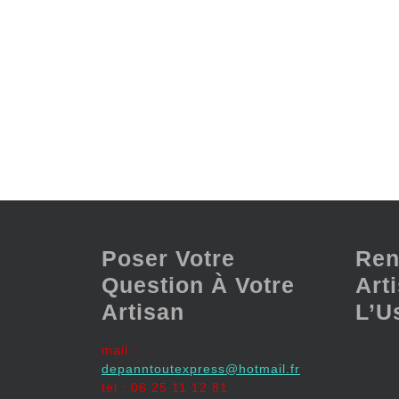
Poser Votre
Ren
Question À Votre
Art
Artisan
L’U
mail :
depanntoutexpress@hotmail.fr
tél : 06 25 11 12 81