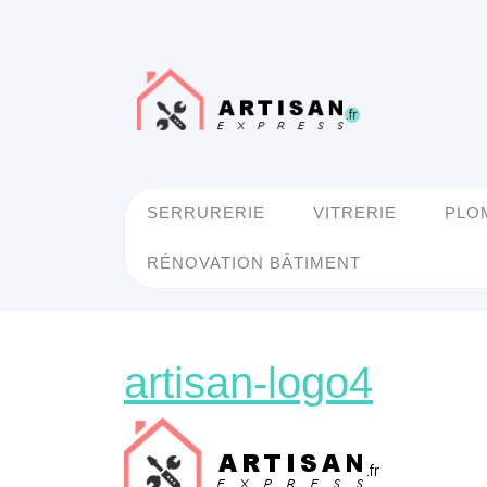
Skip
to
content
SERRURERIE
VITRERIE
PLO
RÉNOVATION BÂTIMENT
artisa
artisan-logo4
logo4